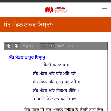
ਸੰਤ ਮੰਡਲ ਠਾਕੁਰ ਬਿਸ੍ਰਾਮੁ
Page
1
/
9
Zoom
100%