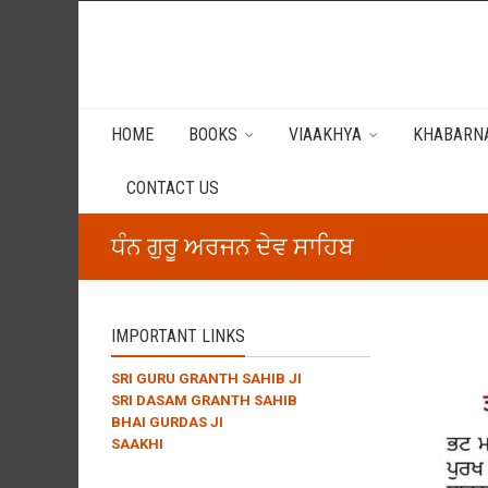
HOME
BOOKS
VIAAKHYA
KHABARNA
CONTACT US
ਧੰਨ ਗੁਰੂ ਅਰਜਨ ਦੇਵ ਸਾਹਿਬ
IMPORTANT LINKS
SRI GURU GRANTH SAHIB JI
SRI DASAM GRANTH SAHIB
BHAI GURDAS JI
SAAKHI